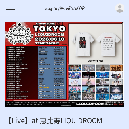
ロ
may in film official HP
【Live】at 恵比寿LIQUIDROOM