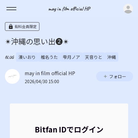
ロ
may in film official HP
有料会員限定
✴︎沖縄の思い出❷✴︎
湊いおり
椎名うた
雫月ノア
天音りと
沖縄
BLOG
may in film official HP
フォロー
2026/04/30 15:00
Bitfan IDでログイン